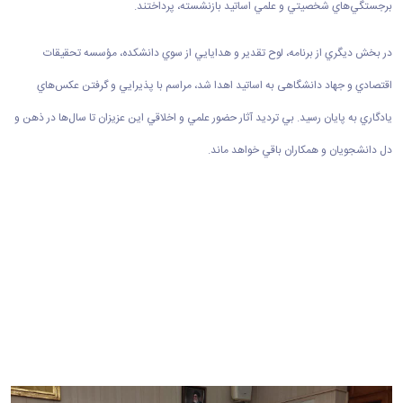
برجستگي‌هاي شخصيتي و علمي اساتيد بازنشسته، پرداختند.
در بخش ديگري از برنامه، لوح تقدير و هدايايي از سوي دانشكده، مؤسسه تحقيقات
اقتصادي و جهاد دانشگاهی به اساتيد اهدا شد، مراسم با پذيرايي و گرفتن عكس‌هاي
يادگاري به پايان رسيد. بي ترديد آثار حضور علمي و اخلاقي اين عزيزان تا سال‌ها در ذهن و
دل دانشجويان و همكاران باقي خواهد ماند.