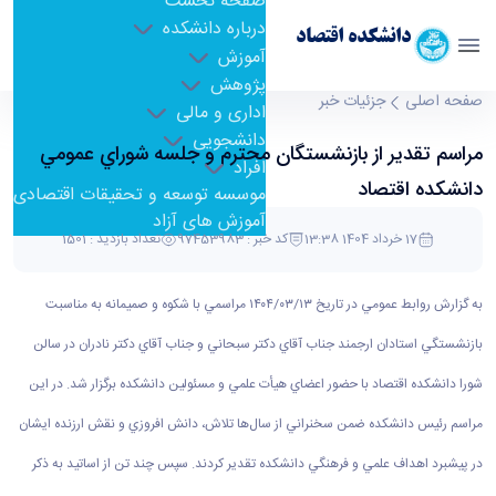
صفحه نخست
درباره دانشکده
دانشکده اقتصاد
آموزش
پژوهش
مراسم تقدير از بازنشستگان محترم و جلسه شوراي
صفحه اصلی
جزئیات خبر
اداری و مالی
عمومي دانشکده اقتصاد - economics- دانشکده
دانشجویی
مراسم تقدير از بازنشستگان محترم و جلسه شوراي عمومي
اقتصاد
افراد
دانشکده اقتصاد
موسسه توسعه و تحقیقات اقتصادی
آموزش های آزاد
17 خرداد 1404 13:38
کد خبر : 97453983
تعداد بازدید : 1501
به گزارش روابط عمومي در تاريخ ۱۳/‏۰۳/‏۱۴۰۴‬ مراسمي با شكوه و صميمانه به مناسبت
بازنشستگي استادان ارجمند جناب آقاي دكتر سبحاني و جناب آقاي دكتر نادران در سالن
شورا دانشكده اقتصاد با حضور اعضاي هيأت علمي و مسئولين دانشكده برگزار شد. در اين
مراسم رئيس دانشكده ضمن سخنراني از سال‌ها تلاش، دانش افروزي و نقش ارزنده ايشان
در پيشبرد اهداف علمي و فرهنگي دانشكده تقدير كردند. سپس چند تن از اساتيد به ذكر