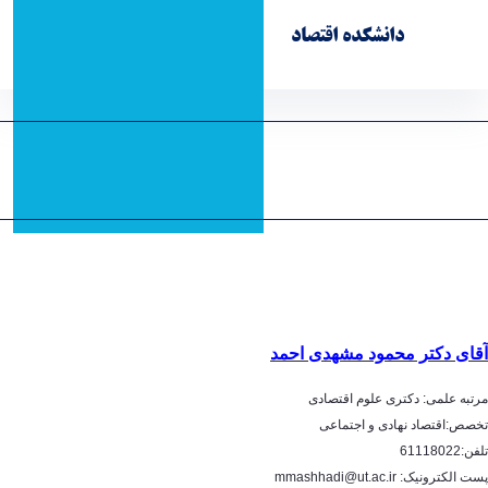
صفحه نخست
درباره دانشکده
دانشکده اقتصاد
آموزش
پژوهش
معاونت مالی - economics- دانشکده اقتصاد
اداری و مالی
دانشجویی
افراد
معاون اجرایی دانشکده
موسسه توسعه و تحقیقات اقتصادی
آموزش های آزاد
معاون اجرایی
آقای دکتر محمود مشهدی احمد
مرتبه علمی: دکتری علوم اقتصادی
تخصص
اقتصاد نهادی و اجتماعی:
تلفن:61118022
پست الکترونیک: mmashhadi@ut.ac.ir